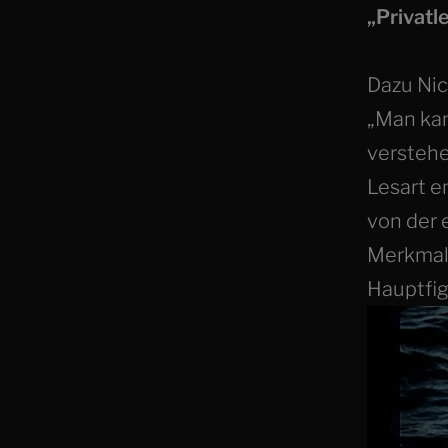
„Privatl
Dazu Nic
„Man kan
verstehe
Lesart e
von der 
Merkmal 
Hauptfig