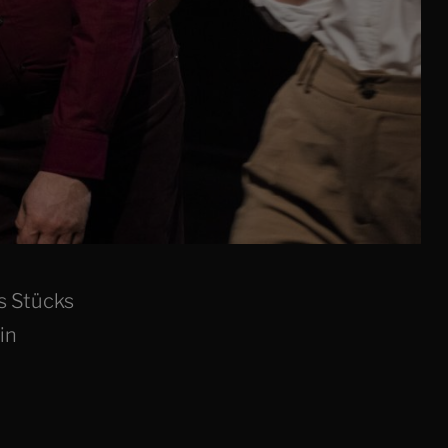
s Stücks
in