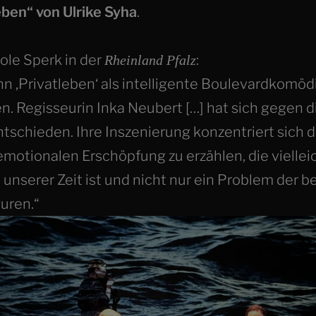
eben“ von Ulrike Syha
.
ole Sperk in der
:
Rheinland Pfalz
n ‚Privatleben‘ als intelligente Boulevardkomöd
n. Regisseurin Inka Neubert […] hat sich gegen d
ntschieden. Ihre Inszenierung konzentriert sich d
emotionalen Erschöpfung zu erzählen, die viellei
unserer Zeit ist und nicht nur ein Problem der b
uren.“