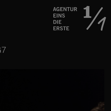
Schauspielagentur
Agentur
G7
eins
die
erste