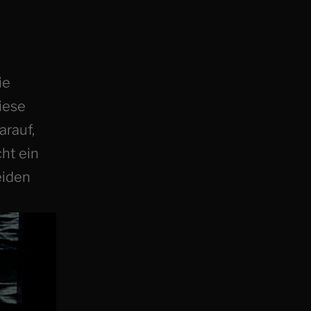
ie
iese
arauf,
cht ein
eiden