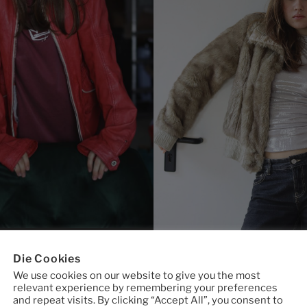
©Katharina Schwarz
Die Cookies
We use cookies on our website to give you the most
relevant experience by remembering your preferences
and repeat visits. By clicking “Accept All”, you consent to
©Katharina Schwarz