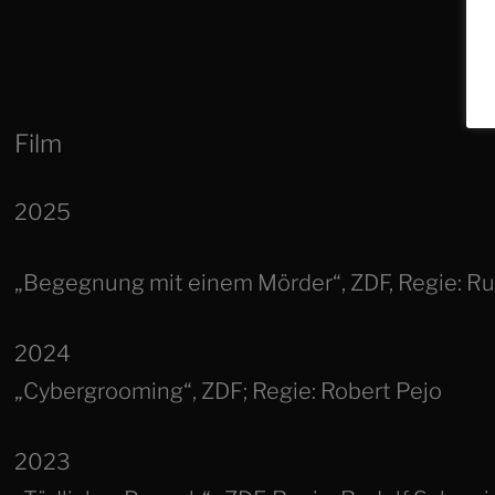
Film
2025
„Begegnung mit einem Mörder“, ZDF, Regie: R
2024
„Cybergrooming“, ZDF; Regie: Robert Pejo
2023