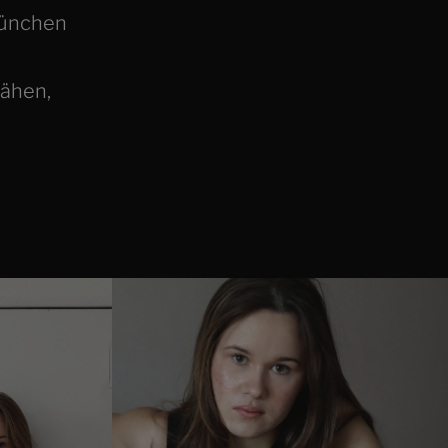
München
Nähen,