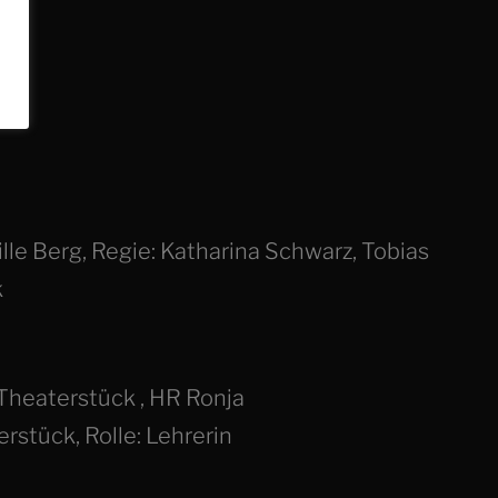
lle Berg, Regie: Katharina Schwarz, Tobias
k
Theaterstück , HR Ronja
rstück, Rolle: Lehrerin