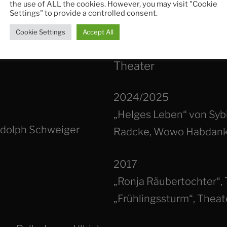
the use of ALL the cookies. However, you may visit "Cookie
Settings" to provide a controlled consent.
Cookie Settings
Accept All
©Katharina Schwarz
Theater
2024/2025
„Helges Leben“ von Sybi
udolph Schweiger
Radcke, Wowo Habdan
2017
„Ronja Räubertochter“, 
„Frühlingssturm“, Theate