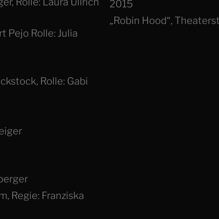
r, Rolle: Laura Ullrich
2015
„Robin Hood“, Theaters
 Pejo Rolle: Julia
kstock, Rolle: Gabi
eiger
eberger
m, Regie: Franziska