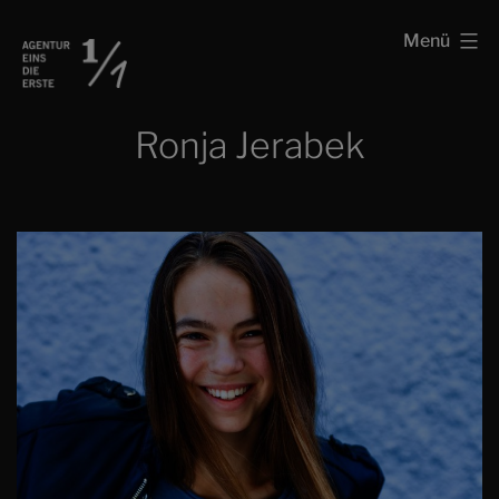
Zum
Schauspielagentur
Menü
Inhalt
Agentur
springen
eins
Ronja Jerabek
die
erste