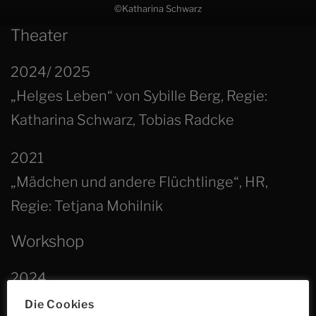
©Katharina Schwarz
Theater
2024/ 2025
„Helges Leben“ von Sybille Berg, Regie:
Katharina Schwarz, Tobias Radcke
2021
„Mädchen und andere Flüchtlinge“, HR,
Regie: Tetjana Mohilnik
Workshop
2024
Intensivworkshop in Italien mit Jeff Ricketts,
Die Cookies