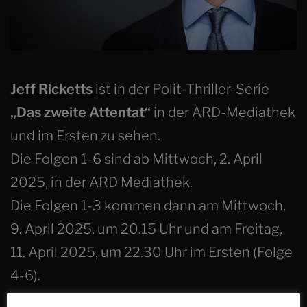
Jeff Ricketts
ist in der Polit-Thriller-Serie
„Das zweite Attentat“
in der ARD-Mediathek
und im Ersten
zu sehen.
Die Folgen 1-6 sind ab Mittwoch, 2. April
2025, in der ARD Mediathek.
Die Folgen 1-3 kommen dann am Mittwoch,
9. April 2025, um 20.15 Uhr und am Freitag,
11. April 2025, um 22.30 Uhr im Ersten (Folge
4-6).
Und darum gehts: Wenn man der Wahrheit