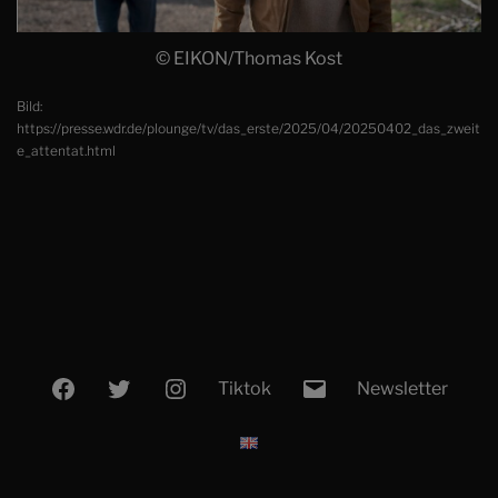
© EIKON/Thomas Kost
Bild:
https://presse.wdr.de/plounge/tv/das_erste/2025/04/20250402_das_zweit
e_attentat.html
Facebook
Twitter
Instagram
E-
Tiktok
Newsletter
Mail