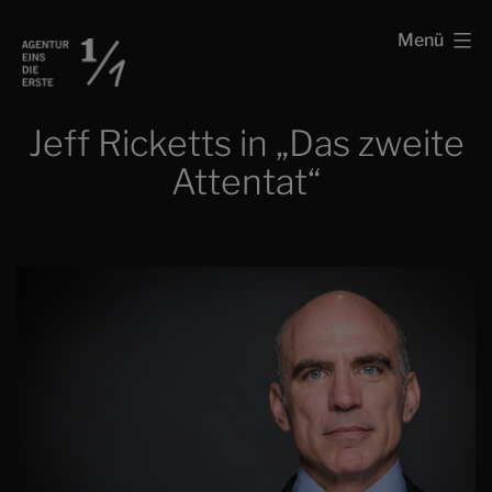
Zum
Schauspielagentur
Menü
Inhalt
Agentur
springen
eins
Jeff Ricketts in „Das zweite
die
Attentat“
erste