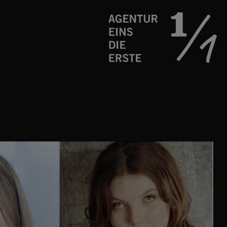
Schauspielagentur
Agentur
eins
die
erste