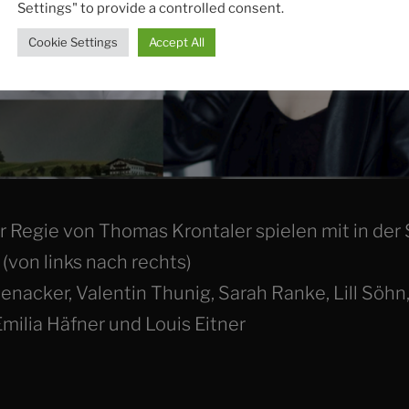
Settings" to provide a controlled consent.
Cookie Settings
Accept All
r Regie von Thomas Krontaler spielen mit in der 
 (von links nach rechts)
henacker
,
Valentin Thunig
,
Sarah Ranke
,
Lill Söhn
Emilia Häfner
und
Louis Eitner