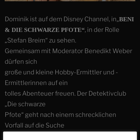
Dominik ist auf dem Disney Channel, in„
BENI
, in der Rolle
& DIE SCHWARZE PFOTE“
„Stefan Breim“ zu sehen.
Gemeinsam mit Moderator Benedikt Weber
dürfen sich
große und kleine Hobby-Ermittler und -
Ermittlerinnen auf ein
tolles Abenteuer freuen. Der Detektivclub
„Die schwarze
Pfote“ geht nach einem schrecklichen
Vorfall auf die Suche
nach dem Schuldigen. Gemeinsam mit Beni,