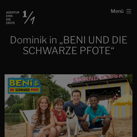
Zum
Schauspielagentur
Menü
Inhalt
Agentur
springen
eins
Dominik in „BENI UND DIE
die
SCHWARZE PFOTE“
erste