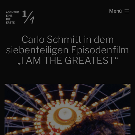
Zum
Schauspielagentur
Menü
Inhalt
Agentur
springen
eins
Carlo Schmitt in dem
die
siebenteiligen Episodenfilm
erste
„I AM THE GREATEST“